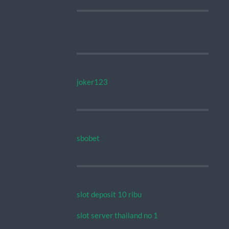
joker123
sbobet
slot deposit 10 ribu
slot server thailand no 1