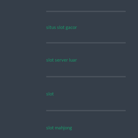
situs slot gacor
slot server luar
slot
slot mahjong